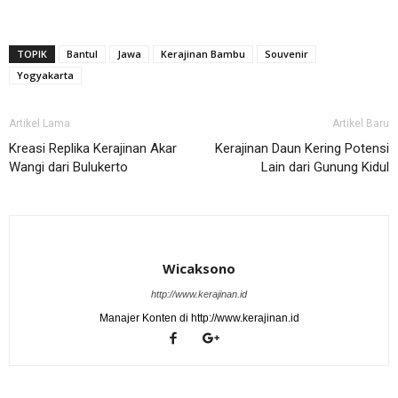
TOPIK
Bantul
Jawa
Kerajinan Bambu
Souvenir
Yogyakarta
Artikel Lama
Artikel Baru
Kreasi Replika Kerajinan Akar
Kerajinan Daun Kering Potensi
Wangi dari Bulukerto
Lain dari Gunung Kidul
Wicaksono
http://www.kerajinan.id
Manajer Konten di http://www.kerajinan.id