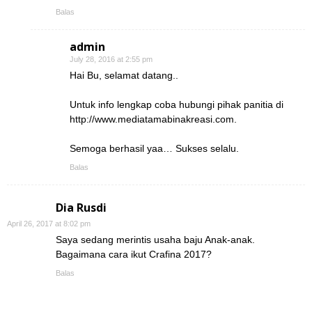
Balas
admin
July 28, 2016 at 2:55 pm
Hai Bu, selamat datang..
Untuk info lengkap coba hubungi pihak panitia di
http://www.mediatamabinakreasi.com.
Semoga berhasil yaa… Sukses selalu.
Balas
Dia Rusdi
April 26, 2017 at 8:02 pm
Saya sedang merintis usaha baju Anak-anak.
Bagaimana cara ikut Crafina 2017?
Balas