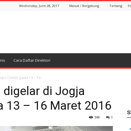
Wednesday, June 28, 2017
Masuk / Bergabung
Tentang
P
snis
Cara Daftar Direktori
 Expo Center pada 13 – 16...
 digelar di Jogja
a 13 – 16 Maret 2016
S
369
0