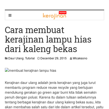
Cara membuat
kerajinan lampu hias
dari kaleng bekas
D
Daur Ulang
,
Tutorial
December 29, 2015
Wicaksono
e
c
e
m
b
Kerajinan daur ulang adalah jenis kerajinan yang juga turut
e
r
membantu program reduce reuse recycle yang bertujuan
3
mendukung gerakan go green agar bumi kita tidak semakin
0
penuh dengan polusi. Karena itu dalam tulisan sebelumnya
,
tentang berbagai kerajinan daur ulang kaleng bekas susu, kita
2
akan membahas salah satu dari ide dalam artikel tersebut, yaitu
0