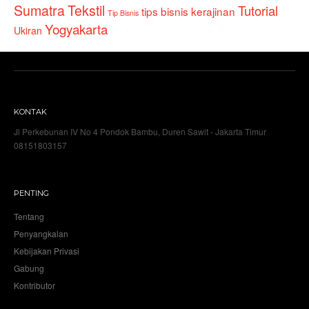
Sumatra
Tekstil
Tutorial
tips bisnis kerajinan
Tip Bisnis
Yogyakarta
Ukiran
KONTAK
Jl Perkebunan IV No 4 Pondok Bambu, Duren Sawit - Jakarta Timur
08151803157
PENTING
Tentang
Penyangkalan
Kebijakan Privasi
Gabung
Kontributor