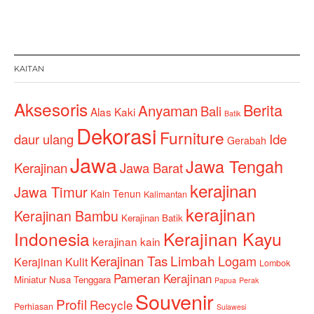
KAITAN
Aksesoris
Berita
Anyaman
Bali
Alas Kaki
Batik
Dekorasi
Furniture
Ide
daur ulang
Gerabah
Jawa
Jawa Tengah
Kerajinan
Jawa Barat
kerajinan
Jawa Timur
Kain Tenun
Kalimantan
kerajinan
Kerajinan Bambu
Kerajinan Batik
Indonesia
Kerajinan Kayu
kerajinan kain
Kerajinan Tas
Limbah
Logam
Kerajinan Kulit
Lombok
Pameran Kerajinan
Miniatur
Nusa Tenggara
Papua
Perak
Souvenir
Profil
Recycle
Perhiasan
Sulawesi