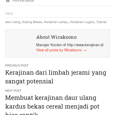
Print this article
TAGS
,
,
,
,
daur ulang
Kaleng Bekas
Kerajinan Lampu
Kerajinan Logam
Tutorial
About Wicaksono
Manajer Konten di http://www.kerajinan.id
View all posts by Wicaksono
→
P
Kerajinan dari limbah jerami yang
o
sangat potensial
s
t
Membuat kerajinan daur ulang
n
kardus bekas cereal menjadi pot
a