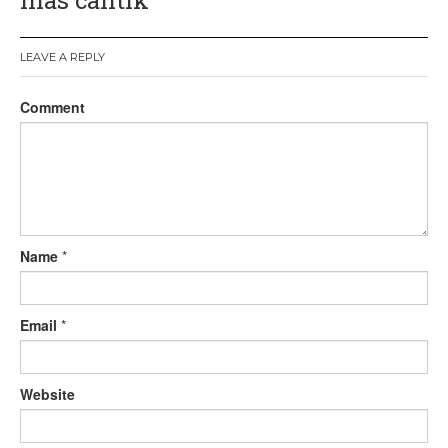
hias cantik
v
i
LEAVE A REPLY
g
a
Comment
t
i
o
n
Name
*
Email
*
Website