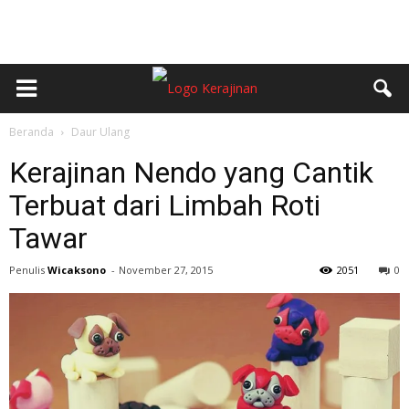
Beranda
Daur Ulang
Kerajinan Nendo yang Cantik
Terbuat dari Limbah Roti
Tawar
Penulis
Wicaksono
-
November 27, 2015
2051
0