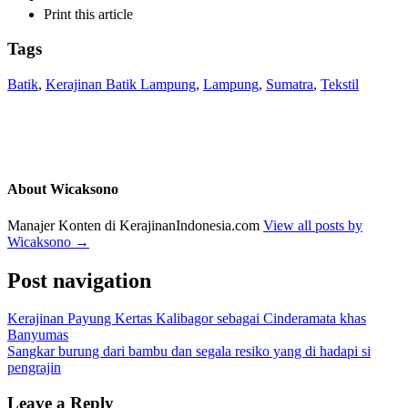
Print this article
Tags
Batik
,
Kerajinan Batik Lampung
,
Lampung
,
Sumatra
,
Tekstil
About Wicaksono
Manajer Konten di KerajinanIndonesia.com
View all posts by
Wicaksono
→
Post navigation
Kerajinan Payung Kertas Kalibagor sebagai Cinderamata khas
Banyumas
Sangkar burung dari bambu dan segala resiko yang di hadapi si
pengrajin
Leave a Reply