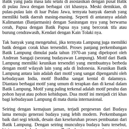
Batik yang pada masa lalu selalu di asosiasikan dengan pusat Batik
di pulau Jawa dengan berbagai ciri khasnya. Meski demikian, di
pulau-pulau lain di luar Pulau Jawa, ternyata banyak daerah yang
memiliki batik daerah masing-masing. Seperti di antaranya adalah
Kalimantan (Banjarmasin) dengan Sasirangan nya yang berwarna
cerah, Papua dengan Batik Papua nya yang bercorak tifa atau
burung cendrawasih, Kendari dengan Kain Tolaki nya.
Tak banyak yang mengetahui, jika ternyata Lampung juga memiliki
batik dengan corak khas tersendiri. Proses panjang perkembangan
Batik Lampung dimulai pada tahun 1970-an yang dipelopori oleh
Andrean Sangaji (seorang budayawan Lampung). Motif dari Batik
Lampung memiliki keunikan tersendiri yang membuatnya berbeda
dengan motif wilayah lain yang ada di Indonesia. Keunikan Batik
Lampung antara lain adalah dari motif yang sangat dipengaruhi oleh
kebudayaan India, motif Buddha sangat kental di dalamnya.
Diantara berbagai motif yang umum di terapkan dan di kenal dalam
Batik Lampung, Motif yang paling terkenal adalah motif perahu dan
pohon hayat atau pohon kehidupan. Dua motif ini menjadi ciri khas
bagi kebudayaan Lampung di mata dunia internasional.
Seiring dengan kemajuan jaman, terjadi pergeseran dari Budaya
lama menuju generasi budaya yang lebih modern. Perkembangan
baik dari segi teknik, desain dan keseluruhan proses pembuatan dari
Batik Lampung. Dengan seiring munculnya budaya baru tersebut,