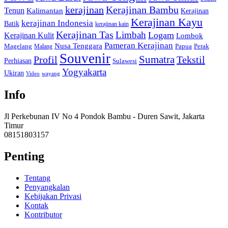
kerajinan
Kerajinan Bambu
Tenun
Kalimantan
Kerajinan
Kerajinan Kayu
kerajinan Indonesia
Batik
kerajinan kain
Kerajinan Tas
Limbah
Logam
Kerajinan Kulit
Lombok
Pameran Kerajinan
Nusa Tenggara
Magelang
Papua
Perak
Malang
Souvenir
Sumatra
Profil
Tekstil
Perhiasan
Sulawesi
Yogyakarta
Ukiran
Video
wayang
Info
Jl Perkebunan IV No 4 Pondok Bambu - Duren Sawit, Jakarta
Timur
08151803157
Penting
Tentang
Penyangkalan
Kebijakan Privasi
Kontak
Kontributor