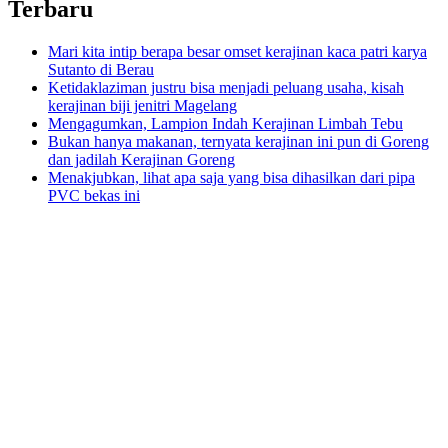
Terbaru
Mari kita intip berapa besar omset kerajinan kaca patri karya
Sutanto di Berau
Ketidaklaziman justru bisa menjadi peluang usaha, kisah
kerajinan biji jenitri Magelang
Mengagumkan, Lampion Indah Kerajinan Limbah Tebu
Bukan hanya makanan, ternyata kerajinan ini pun di Goreng
dan jadilah Kerajinan Goreng
Menakjubkan, lihat apa saja yang bisa dihasilkan dari pipa
PVC bekas ini