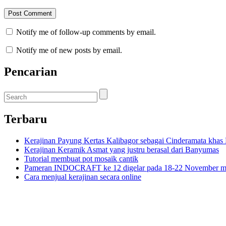
Notify me of follow-up comments by email.
Notify me of new posts by email.
Pencarian
Terbaru
Kerajinan Payung Kertas Kalibagor sebagai Cinderamata kha
Kerajinan Keramik Asmat yang justru berasal dari Banyumas
Tutorial membuat pot mosaik cantik
Pameran INDOCRAFT ke 12 digelar pada 18-22 November m
Cara menjual kerajinan secara online