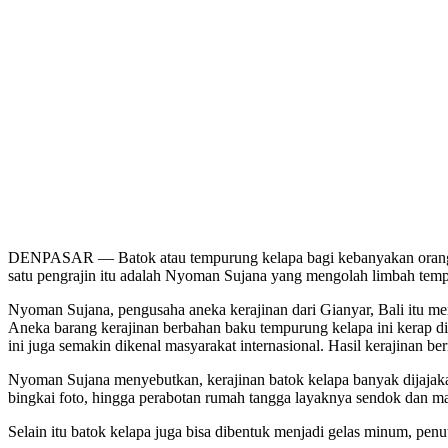
DENPASAR — Batok atau tempurung kelapa bagi kebanyakan orang mung
satu pengrajin itu adalah Nyoman Sujana yang mengolah limbah temp
Nyoman Sujana, pengusaha aneka kerajinan dari Gianyar, Bali itu me
Aneka barang kerajinan berbahan baku tempurung kelapa ini kerap dite
ini juga semakin dikenal masyarakat internasional. Hasil kerajinan b
Nyoman Sujana menyebutkan, kerajinan batok kelapa banyak dijajakan
bingkai foto, hingga perabotan rumah tangga layaknya sendok dan m
Selain itu batok kelapa juga bisa dibentuk menjadi gelas minum, penut