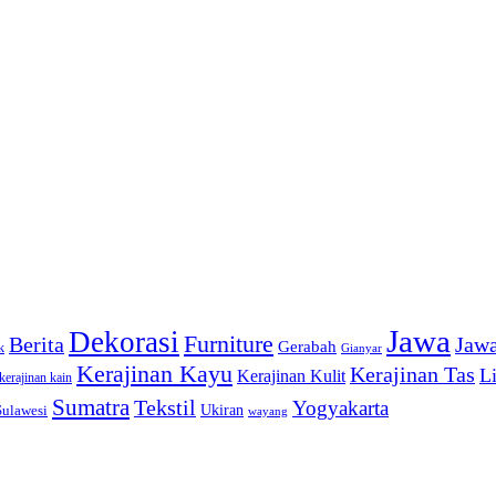
Jawa
Dekorasi
Furniture
Berita
Jawa
Gerabah
k
Gianyar
Kerajinan Kayu
Kerajinan Tas
L
Kerajinan Kulit
kerajinan kain
Sumatra
Tekstil
Yogyakarta
Sulawesi
Ukiran
wayang