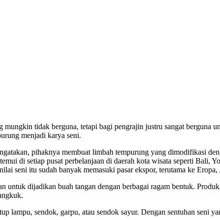
kin tidak berguna, tetapi bagi pengrajin justru sangat berguna untu
urung menjadi karya seni.
ngatakan, pihaknya membuat limbah tempurung yang dimodifikasi denga
mui di setiap pusat perbelanjaan di daerah kota wisata seperti Bali, Y
ernilai seni itu sudah banyak memasuki pasar ekspor, terutama ke Eropa,
 untuk dijadikan buah tangan dengan berbagai ragam bentuk. Produk te
angkuk.
up lampu, sendok, garpu, atau sendok sayur. Dengan sentuhan seni yang ha