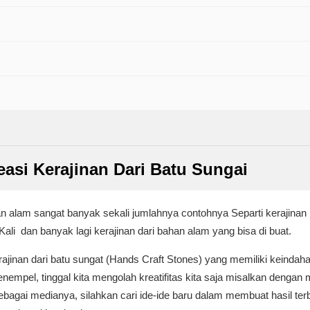
asi Kerajinan Dari Batu Sungai
 alam sangat banyak sekali jumlahnya contohnya Separti kerajinan ka
ali dan banyak lagi kerajinan dari bahan alam yang bisa di buat.
ajinan dari batu sungat (Hands Craft Stones) yang memiliki keindahan
empel, tinggal kita mengolah kreatifitas kita saja misalkan denga
bagai medianya, silahkan cari ide-ide baru dalam membuat hasil terba