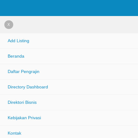
X
Add Listing
Beranda
Daftar Pengrajin
Directory Dashboard
Direktori Bisnis
Kebijakan Privasi
Kontak