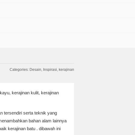
Categories:
Desain
Inspirasi
kerajinan
yu, kerajinan kulit, kerajinan
 tersendiri serta teknik yang
n menambahkan bahan alam lainnya
ik kerajinan batu . dibawah ini