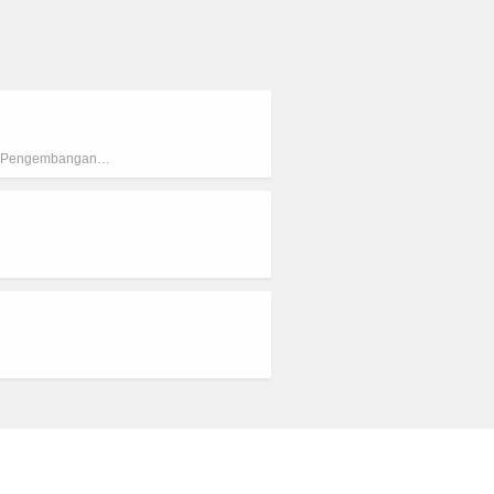
05) Pengembangan…