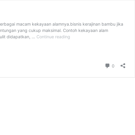
berbagai macam kekayaan alamnya.bisnis kerajinan bambu jika
euntungan yang cukup maksimal. Contoh kekayaan alam
ulit didapatkan, …
Continue reading
Bisnis
Kerajinan
Bambu
Rauk
Omset
Comment
0
Besar