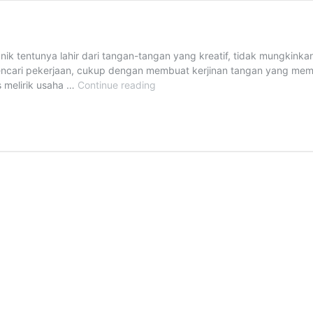
ik tentunya lahir dari tangan-tangan yang kreatif, tidak mungkink
encari pekerjaan, cukup dengan membuat kerjinan tangan yang mempun
s melirik usaha …
Continue reading
Bisnis
Kerajinan
Tangan
Lampu
Tidur