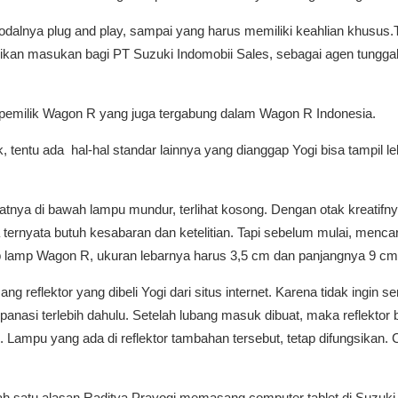
 modalnya plug and play, sampai yang harus memiliki keahlian khusu
adikan masukan bagi PT Suzuki Indomobii Sales, sebagai agen tung
an pemilik Wagon R yang juga tergabung dalam Wagon R Indonesia.
entu ada hal-hal standar lainnya yang dianggap Yogi bisa tampil lebih
nya di bawah lampu mundur, terlihat kosong. Dengan otak kreatifnya
ternyata butuh kesabaran dan ketelitian. Tapi sebelum mulai, mencari
p lamp Wagon R, ukuran lebarnya harus 3,5 cm dan panjangnya 9 cm,
g reflektor yang dibeli Yogi dari situs internet. Karena tidak ingin s
anasi terlebih dahulu. Setelah lubang masuk dibuat, maka reflektor b
. Lampu yang ada di reflektor tambahan tersebut, tetap difungsikan
alah satu alasan Raditya Prayogi memasang computer tablet di Suzuk