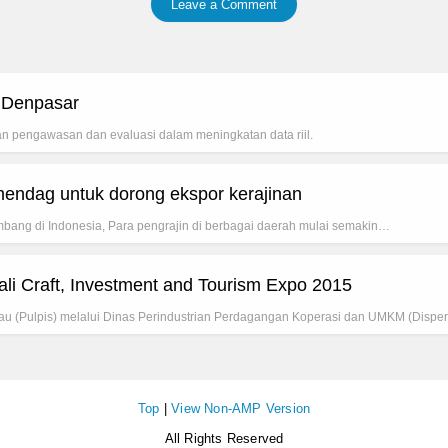
Leave a Comment
 Denpasar
an pengawasan dan evaluasi dalam meningkatan data riil.
endag untuk dorong ekspor kerajinan
embang di Indonesia, Para pengrajin di berbagai daerah mulai semakin…
ali Craft, Investment and Tourism Expo 2015
au (Pulpis) melalui Dinas Perindustrian Perdagangan Koperasi dan UMKM (Dis
Top
|
View Non-AMP Version
All Rights Reserved