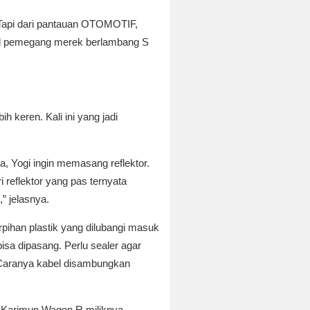
s.Tapi dari pantauan OTOMOTIF,
gal pemegang merek berlambang S
 keren. Kali ini yang jadi
, Yogi ingin memasang reflektor.
 reflektor yang pas ternyata
” jelasnya.
erpihan plastik yang dilubangi masuk
isa dipasang. Perlu sealer agar
. Caranya kabel disambungkan
i Karimun Wagon R miliknya.