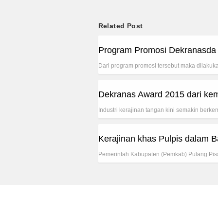
Related Post
Program Promosi Dekranasda
Dari program promosi tersebut maka dilakuk
Dekranas Award 2015 dari kem
Industri kerajinan tangan kini semakin berk
Kerajinan khas Pulpis dalam B
Pemerintah Kabupaten (Pemkab) Pulang Pis