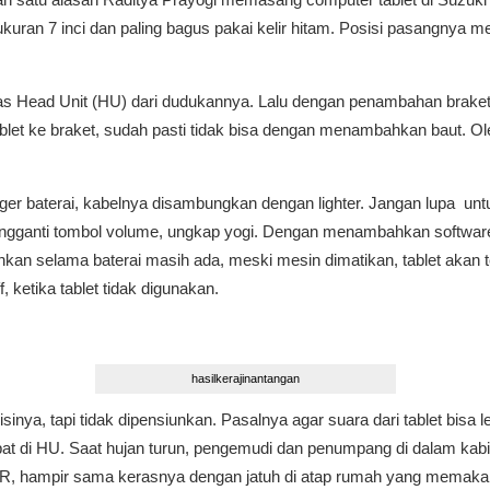
kuran 7 inci dan paling bagus pakai kelir hitam. Posisi pasangnya me
Head Unit (HU) dari dudukannya. Lalu dengan penambahan braket, 
et ke braket, sudah pasti tidak bisa dengan menambahkan baut. Ole
arger baterai, kabelnya disambungkan dengan lighter. Jangan lupa 
pengganti tombol volume, ungkap yogi. Dengan menambahkan software
kan selama baterai masih ada, meski mesin dimatikan, tablet akan t
 ketika tablet tidak digunakan.
hasilkerajinantangan
inya, tapi tidak dipensiunkan. Pasalnya agar suara dari tablet bisa 
pat di HU. Saat hujan turun, pengemudi dan penumpang di dalam ka
n R, hampir sama kerasnya dengan jatuh di atap rumah yang memakai