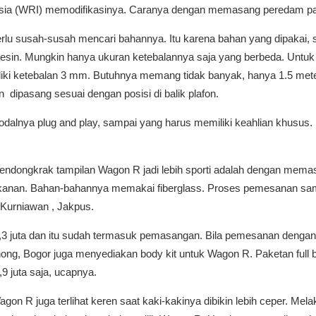
sia (WRI) memodifikasinya. Caranya dengan memasang peredam pad
 perlu susah-susah mencari bahannya. Itu karena bahan yang dipaka
esin. Mungkin hanya ukuran ketebalannya saja yang berbeda. Untuk
iki ketebalan 3 mm. Butuhnya memang tidak banyak, hanya 1.5 mete
 dipasang sesuai dengan posisi di balik plafon.
modalnya plug and play, sampai yang harus memiliki keahlian khusus.
endongkrak tampilan Wagon R jadi lebih sporti adalah dengan memas
n kanan. Bahan-bahannya memakai fiberglass. Proses pemesanan sa
n Kurniawan , Jakpus.
7,3 juta dan itu sudah termasuk pemasangan. Bila pemesanan dengan 
ong, Bogor juga menyediakan body kit untuk Wagon R. Paketan full 
9 juta saja, ucapnya.
gon R juga terlihat keren saat kaki-kakinya dibikin lebih ceper. Mel