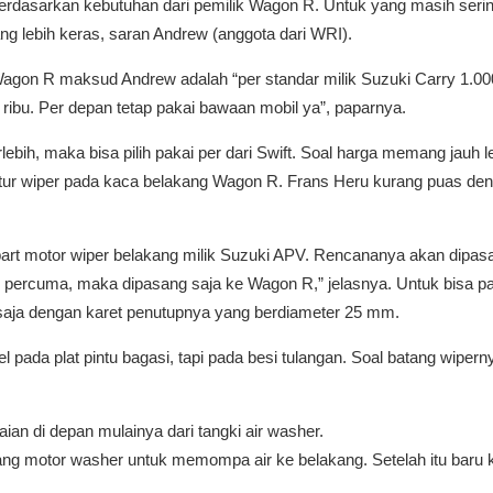
tu berdasarkan kebutuhan dari pemilik Wagon R. Untuk yang masih se
ng lebih keras, saran Andrew (anggota dari WRI).
Wagon R maksud Andrew adalah “per standar milik Suzuki Carry 1.00
0 ribu. Per depan tetap pakai bawaan mobil ya”, paparnya.
ebih, maka bisa pilih pakai per dari Swift. Soal harga memang jauh l
 fitur wiper pada kaca belakang Wagon R. Frans Heru kurang puas de
rt motor wiper belakang milik Suzuki APV. Rencananya akan dipas
ang percuma, maka dipasang saja ke Wagon R,” jelasnya. Untuk bisa 
 saja dengan karet penutupnya yang berdiameter 25 mm.
 pada plat pintu bagasi, tapi pada besi tulangan. Soal batang wiper
ian di depan mulainya dari tangki air washer.
sang motor washer untuk memompa air ke belakang. Setelah itu baru 