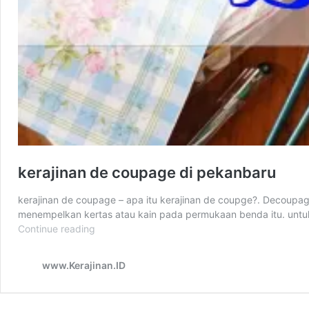
kerajinan de coupage di pekanbaru
kerajinan de coupage – apa itu kerajinan de coupge?. Decoupag
menempelkan kertas atau kain pada permukaan benda itu. untu
Continue reading
kerajinan
de
coupage
www.Kerajinan.ID
di
pekanbaru