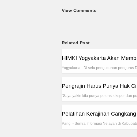
View Comments
Related Post
HIMKI Yogyakarta Akan Memba
Yogyakarta - Di sela pengukuhan pengurus 
Pengrajin Harus Punya Hak Cip
"Saya yakin kita punya potensi ekspor dan pot
Pelatihan Kerajinan Cangkang 
Parigi - Sentra Informasi Nelayan di Kabup