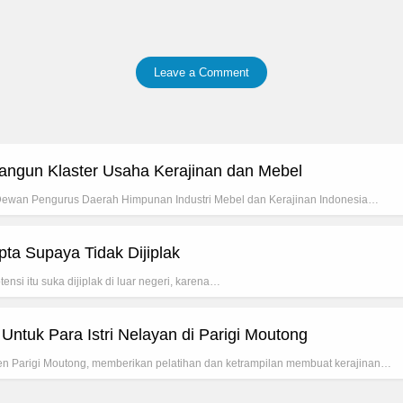
Leave a Comment
ngun Klaster Usaha Kerajinan dan Mebel
Dewan Pengurus Daerah Himpunan Industri Mebel dan Kerajinan Indonesia…
ta Supaya Tidak Dijiplak
ensi itu suka dijiplak di luar negeri, karena…
Untuk Para Istri Nelayan di Parigi Moutong
aten Parigi Moutong, memberikan pelatihan dan ketrampilan membuat kerajinan…