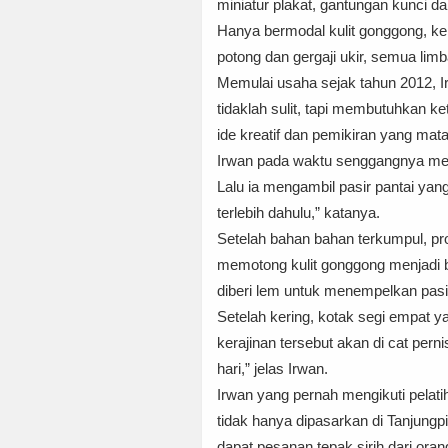
miniatur plakat, gantungan kunci da
Hanya bermodal kulit gonggong, kera
potong dan gergaji ukir, semua limb
Memulai usaha sejak tahun 2012, I
tidaklah sulit, tapi membutuhkan ke
ide kreatif dan pemikiran yang mata
Irwan pada waktu senggangnya meng
Lalu ia mengambil pasir pantai yang
terlebih dahulu,” katanya.
Setelah bahan bahan terkumpul, pro
memotong kulit gonggong menjadi b
diberi lem untuk menempelkan pasir
Setelah kering, kotak segi empat ya
kerajinan tersebut akan di cat per
hari,” jelas Irwan.
Irwan yang pernah mengikuti pelati
tidak hanya dipasarkan di Tanjungp
dapat pesanan tepak sirih dari ora