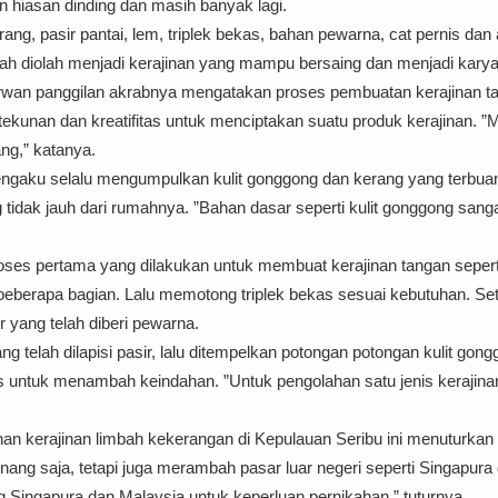
n hiasan dinding dan masih banyak lagi.
ng, pasir pantai, lem, triplek bekas, bahan pewarna, cat pernis dan 
ah diolah menjadi kerajinan yang mampu bersaing dan menjadi karya sen
rwan panggilan akrabnya mengatakan proses pembuatan kerajinan ta
tekunan dan kreatifitas untuk menciptakan suatu produk kerajinan. ”M
ng,” katanya.
aku selalu mengumpulkan kulit gonggong dan kerang yang terbuang d
 tidak jauh dari rumahnya. ”Bahan dasar seperti kulit gonggong sanga
ses pertama yang dilakukan untuk membuat kerajinan tangan seperti 
eberapa bagian. Lalu memotong triplek bekas sesuai kebutuhan. Sete
 yang telah diberi pewarna.
ng telah dilapisi pasir, lalu ditempelkan potongan potongan kulit gon
nis untuk menambah keindahan. ”Untuk pengolahan satu jenis kerajina
han kerajinan limbah kekerangan di Kepulauan Seribu ini menuturkan 
inang saja, tetapi juga merambah pasar luar negeri seperti Singapur
ng Singapura dan Malaysia untuk keperluan pernikahan,” tuturnya.