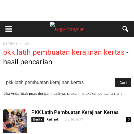
Beranda
Cari
pkk latih pembuatan kerajinan kertas
-
hasil pencarian
Jika Anda tidak puas dengan hasilnya, silakan melakukan pencarian lain
PKK Latih Pembuatan Kerajinan Kertas
Rahadi
-
July 16, 2017
Berita
0