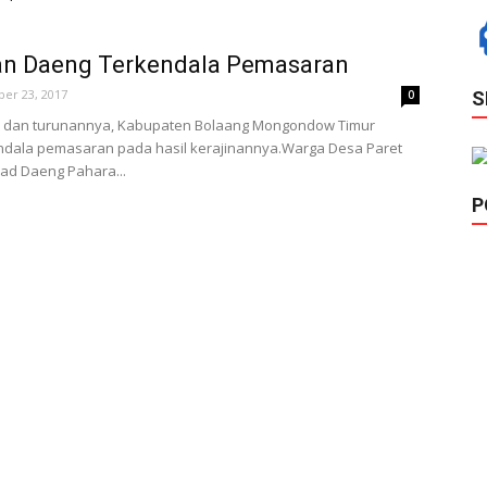
nan Daeng Terkendala Pemasaran
ber 23, 2017
0
S
a dan turunannya, Kabupaten Bolaang Mongondow Timur
endala pemasaran pada hasil kerajinannya.Warga Desa Paret
ad Daeng Pahara...
P