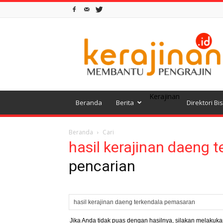
www.Kerajinan.ID
Kerajinan
Beranda
Berita
Direktori Bi
Beranda
Cari
hasil kerajinan daeng 
pencarian
Jika Anda tidak puas dengan hasilnya, silakan melakuka