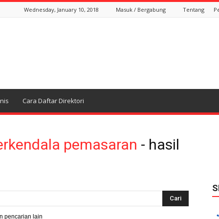
Wednesday, January 10, 2018
Masuk / Bergabung
Tentang
P
snis
Cara Daftar Direktori
terkendala pemasaran
-
hasil
S
n pencarian lain