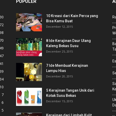
POPULER
A
10 Kreasi dari Kain Perca yang
30
Ra
Bisa Kamu Buat
72
December 12, 2015
Pr
98
We
70
8 Ide Kerajinan Daur Ulang
Ba
Kaleng Bekas Susu
49
T
December 25, 2015
47
E
41
7 Ide Membuat Kerajinan
Lampu Hias
39
Se
December 20, 2015
34
Sa
10
Ke
5 Kerajinan Tangan Unik dari
7
Kotak Susu Bekas
Uk
December 15, 2015
6
D
5
Kerajinan dari Limbah Kulit