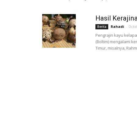
Hasil Keraji
Rahadi
-
Octo
Berita
Pengrajin kayu kelap
(Boltim) mengalami k
Timur, misalnya, Rahm