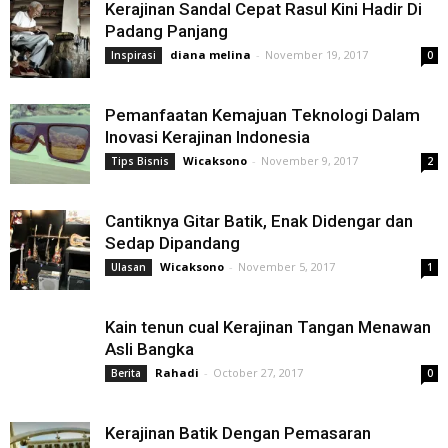
Kerajinan Sandal Cepat Rasul Kini Hadir Di
Padang Panjang
diana melina
-
November 19, 2017
Inspirasi
0
Pemanfaatan Kemajuan Teknologi Dalam
Inovasi Kerajinan Indonesia
Wicaksono
-
November 9, 2017
Tips Bisnis
2
Cantiknya Gitar Batik, Enak Didengar dan
Sedap Dipandang
Wicaksono
-
November 5, 2017
Ulasan
1
Kain tenun cual Kerajinan Tangan Menawan
Asli Bangka
Rahadi
-
October 27, 2017
Berita
0
Kerajinan Batik Dengan Pemasaran