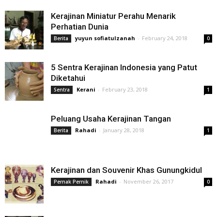
Kerajinan Miniatur Perahu Menarik
Perhatian Dunia
yuyun sofiatulzanah
-
February 24, 2018
Berita
0
5 Sentra Kerajinan Indonesia yang Patut
Diketahui
Kerani
-
February 23, 2018
Sentra
1
Peluang Usaha Kerajinan Tangan
Rahadi
-
January 28, 2018
Berita
1
Kerajinan dan Souvenir Khas Gunungkidul
Rahadi
-
November 26, 2017
Pernak Pernik
0