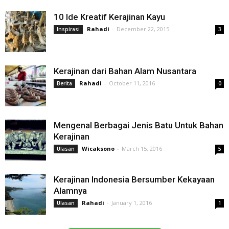
10 Ide Kreatif Kerajinan Kayu
Rahadi
-
December 22, 2015
Inspirasi
3
Kerajinan dari Bahan Alam Nusantara
Rahadi
-
October 11, 2016
Berita
0
Mengenal Berbagai Jenis Batu Untuk Bahan
Kerajinan
Wicaksono
-
March 15, 2016
Ulasan
5
Kerajinan Indonesia Bersumber Kekayaan
Alamnya
Rahadi
-
January 1, 2016
Ulasan
1