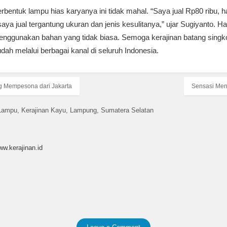
rbentuk lampu hias karyanya ini tidak mahal. “Saya jual Rp80 ribu, 
aya jual tergantung ukuran dan jenis kesulitanya,” ujar Sugiyanto. H
 menggunakan bahan yang tidak biasa. Semoga kerajinan batang sing
h melalui berbagai kanal di seluruh Indonesia.
g Mempesona dari Jakarta
Sensasi Men
 Lampu
Kerajinan Kayu
Lampung
Sumatera Selatan
ww.kerajinan.id