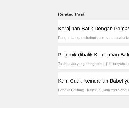
Related Post
Kerajinan Batik Dengan Pemasa
Pengembangan strategi pemasaran usaha ke
Polemik dibalik Keindahan Ba
Tak banyak yang mengetahui, jika ternyata L
Kain Cual, Keindahan Babel y
Bangka Belitung - Kain cual, kain tradisiona