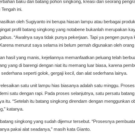
berbahan baku dari batang pohon singkong, kreasi dari seorang peng
 Tengah ini.
asilkan oleh Sugiyanto ini berupa hiasan lampu atau berbagai produk 
ngat profil batang singkong yang notabene bukanlah merupakan kayu
 gabus. “Awalnya saya tidak punya pekerjaan. Tapi ya pengen punya 
 Karena menurut saya selama ini belum pernah digunakan oleh orang la
n hasil yang manis, kejeliannya memanfaatkan peluang telah berbua
erlang yang di barengi dengan niat itu memang luar biasa, karena pem
ederhana seperti golok, gergaji kecil, dan alat sederhana lainya.
lesaikan satu unit lampu hias biasanya adalah satu minggu. Proses 
emi satu dengan rapi. Pada proses selanjutnya, satu persatu batang
nya itu. “Setelah itu batang singkong direndam dengan menggunkan o
ng,” katanya.
tu batang singkong yang sudah dijemur tersebut. “Prosesnya pembuat
hanya pakai alat seadanya,” masih kata Gianto.