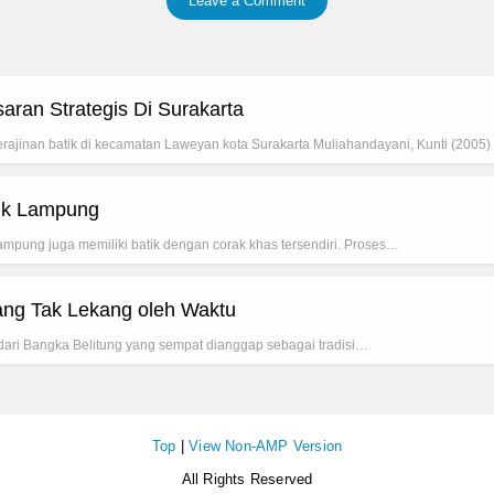
Leave a Comment
ran Strategis Di Surakarta
rajinan batik di kecamatan Laweyan kota Surakarta Muliahandayani, Kunti (20
tik Lampung
ampung juga memiliki batik dengan corak khas tersendiri. Proses…
ang Tak Lekang oleh Waktu
l dari Bangka Belitung yang sempat dianggap sebagai tradisi…
Top
|
View Non-AMP Version
All Rights Reserved