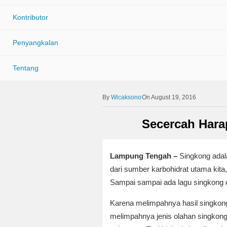
Kontributor
Penyangkalan
Tentang
Wicaksono
On August 19, 2016
Secercah Hara
Lampung Tengah –
Singkong adala
dari sumber karbohidrat utama kita,
Sampai sampai ada lagu singkong d
Karena melimpahnya hasil singkong
melimpahnya jenis olahan singkong 