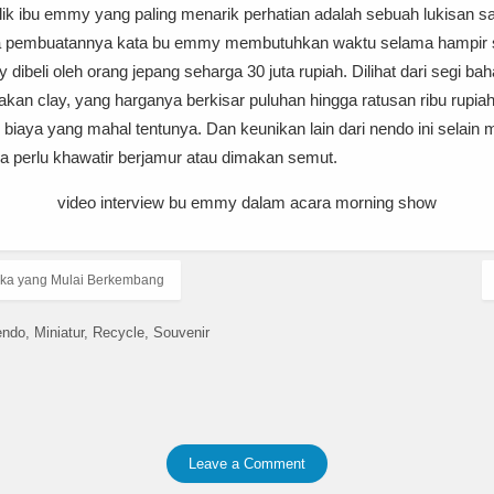
ilik ibu emmy yang paling menarik perhatian adalah sebuah lukisan s
sa pembuatannya kata bu emmy membutuhkan waktu selama hampir s
ibeli oleh orang jepang seharga 30 juta rupiah. Dilihat dari segi ba
kan clay, yang harganya berkisar puluhan hingga ratusan ribu rupia
 biaya yang mahal tentunya. Dan keunikan lain dari nendo ini selain 
a perlu khawatir berjamur atau dimakan semut.
video interview bu emmy dalam acara morning show
eka yang Mulai Berkembang
endo
Miniatur
Recycle
Souvenir
Leave a Comment