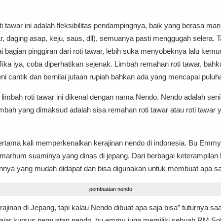
 tawar ini adalah fleksibilitas pendampingnya, baik yang berasa manis
ar, daging asap, keju, saus, dll), semuanya pasti menggugah selera. 
 bagian pinggiran dari roti tawar, lebih suka menyobeknya lalu k
ka iya, coba diperhatikan sejenak. Limbah remahan roti tawar, bahk
ni cantik dan bernilai jutaan rupiah bahkan ada yang mencapai puluhan
limbah roti tawar ini dikenal dengan nama Nendo. Nendo adalah seni
imbah yang dimaksud adalah sisa remahan roti tawar atau roti tawar
tama kali memperkenalkan kerajinan nendo di indonesia. Bu Emmy
lmarhum suaminya yang dinas di jepang. Dari berbagai keterampila
annya yang mudah didapat dan bisa digunakan untuk membuat apa sa
pembuatan nendo
an di Jepang, tapi kalau Nendo dibuat apa saja bisa” tuturnya saa
gajar kursus pemuatan nendo, bu emmy juga memiliki sebuah RM Soto