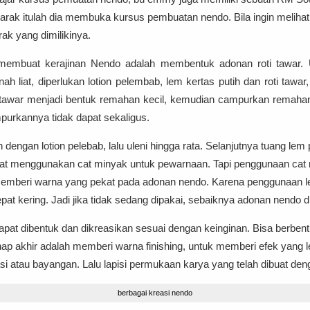
arak itulah dia membuka kursus pembuatan nendo. Bila ingin meliha
k yang dimilikinya.
 membuat kerajinan Nendo adalah membentuk adonan roti tawar. 
ah liat, diperlukan lotion pelembab, lem kertas putih dan roti taw
tawar menjadi bentuk remahan kecil, kemudian campurkan remahan 
purkannya tidak dapat sekaligus.
ngan lotion pelebab, lalu uleni hingga rata. Selanjutnya tuang lem p
 dapat menggunakan cat minyak untuk pewarnaan. Tapi penggunaan cat 
memberi warna yang pekat pada adonan nendo. Karena penggunaan l
 kering. Jadi jika tidak sedang dipakai, sebaiknya adonan nendo di
pat dibentuk dan dikreasikan sesuai dengan keinginan. Bisa berbent
hap akhir adalah memberi warna finishing, untuk memberi efek yang l
si atau bayangan. Lalu lapisi permukaan karya yang telah dibuat den
berbagai kreasi nendo