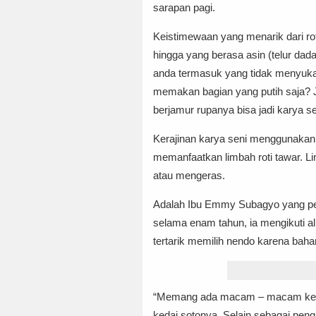
sarapan pagi.
Keistimewaan yang menarik dari roti
hingga yang berasa asin (telur dad
anda termasuk yang tidak menyukai
memakan bagian yang putih saja? Ji
berjamur rupanya bisa jadi karya se
Kerajinan karya seni menggunakan 
memanfaatkan limbah roti tawar. L
atau mengeras.
Adalah Ibu Emmy Subagyo yang per
selama enam tahun, ia mengikuti a
tertarik memilih nendo karena bah
“Memang ada macam – macam kerajin
kedai sotonya. Selain sebagai pen