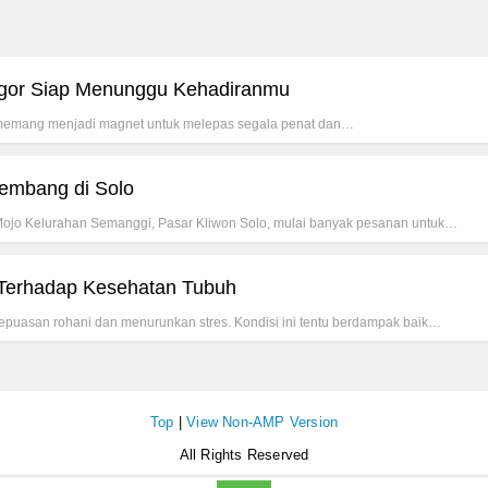
Bogor Siap Menunggu Kehadiranmu
memang menjadi magnet untuk melepas segala penat dan…
kembang di Solo
Mojo Kelurahan Semanggi, Pasar Kliwon Solo, mulai banyak pesanan untuk…
 Terhadap Kesehatan Tubuh
puasan rohani dan menurunkan stres. Kondisi ini tentu berdampak baik…
Top
|
View Non-AMP Version
All Rights Reserved