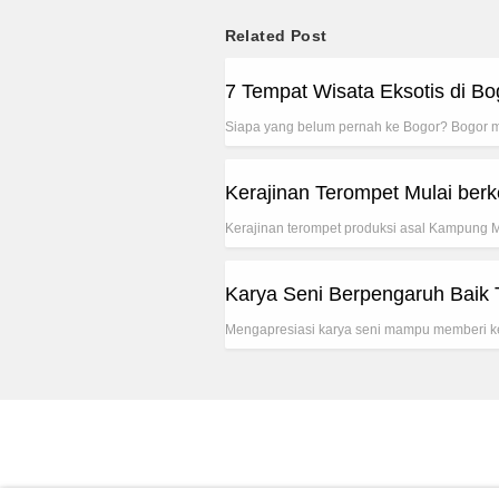
Related Post
7 Tempat Wisata Eksotis di 
Siapa yang belum pernah ke Bogor? Bogor 
Kerajinan Terompet Mulai ber
Kerajinan terompet produksi asal Kampung 
Karya Seni Berpengaruh Baik
Mengapresiasi karya seni mampu memberi ke