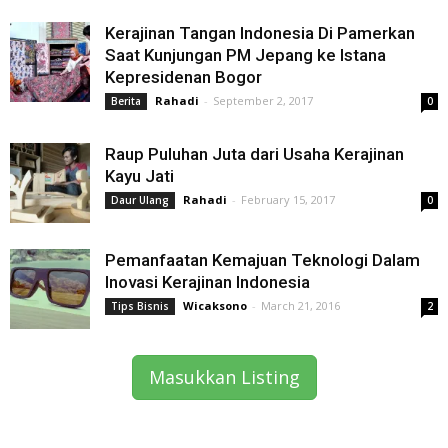
Kerajinan Tangan Indonesia Di Pamerkan
Saat Kunjungan PM Jepang ke Istana
Kepresidenan Bogor
Rahadi
-
September 2, 2017
Berita
0
Raup Puluhan Juta dari Usaha Kerajinan
Kayu Jati
Rahadi
-
February 15, 2017
Daur Ulang
0
Pemanfaatan Kemajuan Teknologi Dalam
Inovasi Kerajinan Indonesia
Wicaksono
-
March 21, 2016
Tips Bisnis
2
Masukkan Listing